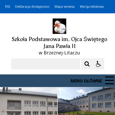
RSS
Deklaracja dostępności
Mapa serwisu
Wersja tekstowa
Szkoła Podstawowa im. Ojca Świętego
Jana Pawła II
w Brzeznej-Litaczu
Szukaj
MENU GŁÓWNE